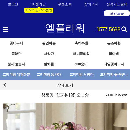
로그인
회원가입
주문조회
장바구니
신용카드결제
10%적립 / 5%할인
포인트몰
엘플라워
1577-5688
꽃바구니
관엽화분
축하화환
근조화환
동양란
서양란
머니플라워
꽃다발
분재.숯분재
쌀화환
100송이
과일꽃바구니
프리미엄 대형화분
프리미엄 동양란
프리미엄 서양란
프리미엄 꽃바구니
상세보기
상품명 : [프리미엄] 오션송
Code : A-00109