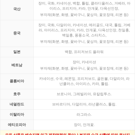
장미, 국화, 카네이션, 백합, 튤립, 클라디올러스, 거베라, 아
이리스, 프리지아, 카라, 안개꽃, 다육선인장,
국산
부자재(화분, 화병, 꽃바구니, 꽃상자, 꽃포장재, 리본 등)
장미, 국화, 다알리아, 카네이션, 메리골드, 대국, 튤립, 거베
라, 아이리스, 프리지아, 카라, 안개꽃, 다육선인장, 천일홍,
중국
백일홍, 퐁퐁소국, 스타치스,
부자재(화분, 화병, 꽃바구니, 꽃상자, 꽃포장재, 리본 등)
일본
백합, 프리저브드 플라워
장미, 카네이션
베트남
부자재(화분, 화병, 꽃바구니, 꽃상자, 꽃포장재, 리본 등)
카네이션, 수국, 레몬잎, 프리저브드, 골든볼, 다알리아, 라
콜롬비아
넌큘러스, 아이리스, 카라, 튤립.
호주
브로니아, 그레빌리아, 유칼립투스.
네덜란드
브바르디아, 다알리아, 라넌큘러스, 튤립.
이탈리아
라그라스.
에티오피아
장미, 안개꽃.