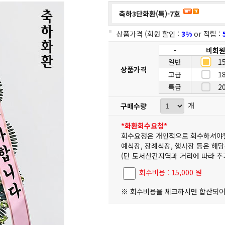
축하3단화환(특)-7호
상품가격 (회원 할인 :
3%
or 적립 :
-
비회
일반
1
상품가격
고급
1
특급
2
개
구매수량
*화환회수요청*
회수요청은 개인적으로 회수하셔야
예식장, 장례식장, 행사장 등은 해
(단 도서산간지역과 거리에 따라 추
회수비용 : 15,000 원
※ 회수비용을 체크하시면 합산되어