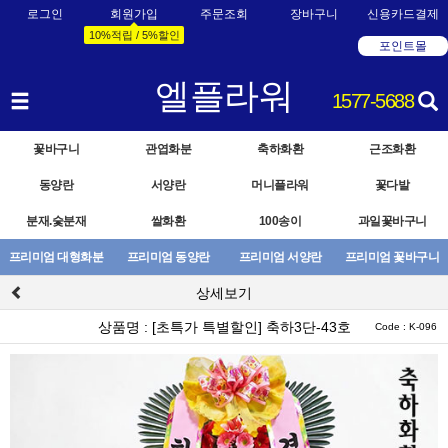
로그인
회원가입
주문조회
장바구니
신용카드결제
10%적립 / 5%할인
포인트몰
엘플라워
1577-5688
꽃바구니
관엽화분
축하화환
근조화환
동양란
서양란
머니플라워
꽃다발
분재.숯분재
쌀화환
100송이
과일꽃바구니
프리미엄 대형화분
프리미엄 동양란
프리미엄 서양란
프리미엄 꽃바구니
상세보기
상품명 : [초특가 특별할인] 축하3단-43호
Code : K-096