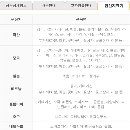
상품상세정보
배송안내
교환환불안내
원산지표기
원산지
품목명
장미, 국화, 카네이션, 백합, 튤립, 클라디올러스, 거베라, 아
이리스, 프리지아, 카라, 안개꽃, 다육선인장,
국산
부자재(화분, 화병, 꽃바구니, 꽃상자, 꽃포장재, 리본 등)
장미, 국화, 다알리아, 카네이션, 메리골드, 대국, 튤립, 거베
라, 아이리스, 프리지아, 카라, 안개꽃, 다육선인장, 천일홍,
중국
백일홍, 퐁퐁소국, 스타치스,
부자재(화분, 화병, 꽃바구니, 꽃상자, 꽃포장재, 리본 등)
일본
백합, 프리저브드 플라워
장미, 카네이션
베트남
부자재(화분, 화병, 꽃바구니, 꽃상자, 꽃포장재, 리본 등)
카네이션, 수국, 레몬잎, 프리저브드, 골든볼, 다알리아, 라
콜롬비아
넌큘러스, 아이리스, 카라, 튤립.
호주
브로니아, 그레빌리아, 유칼립투스.
네덜란드
브바르디아, 다알리아, 라넌큘러스, 튤립.