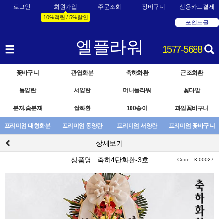
로그인
회원가입
주문조회
장바구니
신용카드결제
10%적립 / 5%할인
포인트몰
엘플라워
1577-5688
꽃바구니
관엽화분
축하화환
근조화환
동양란
서양란
머니플라워
꽃다발
분재.숯분재
쌀화환
100송이
과일꽃바구니
프리미엄 대형화분
프리미엄 동양란
프리미엄 서양란
프리미엄 꽃바구니
상세보기
상품명 : 축하4단화환-3호
Code : K-00027