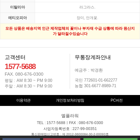
이탈리아
라그라스.
에티오피아
장미, 안개꽃.
모든 상품은 배송지역 인근 제작업체의 꽃이나 부자재 수급 상황에 따라 원산지
가 달라질수있습니다
고객센터
무통장계좌안내
1577-5688
예금주 : 박경환
FAX. 080-676-0300
국민 772601-01-662277
평일 : AM 8:30 ~ PM 9:00
농협 301-6677-8989-71
주말 : AM 8:30 ~ PM 9:00
이용약관
개인정보처리방침
PC버전
엘플라워
TEL : 1577-5688ㅣFAX : 080-676-0300
사업자등록번호 : 227-99-00351
통신판매업신고번호 : 제 2012-3600084-30-2-00093호
대표자 : 박경환ㅣ개인정보보호관리 : 박경환