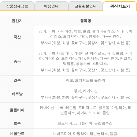
상품상세정보
배송안내
교환환불안내
원산지표기
원산지
품목명
장미, 국화, 카네이션, 백합, 튤립, 클라디올러스, 거베라, 아
이리스, 프리지아, 카라, 안개꽃, 다육선인장,
국산
부자재(화분, 화병, 꽃바구니, 꽃상자, 꽃포장재, 리본 등)
장미, 국화, 다알리아, 카네이션, 메리골드, 대국, 튤립, 거베
라, 아이리스, 프리지아, 카라, 안개꽃, 다육선인장, 천일홍,
중국
백일홍, 퐁퐁소국, 스타치스,
부자재(화분, 화병, 꽃바구니, 꽃상자, 꽃포장재, 리본 등)
일본
백합, 프리저브드 플라워
장미, 카네이션
베트남
부자재(화분, 화병, 꽃바구니, 꽃상자, 꽃포장재, 리본 등)
카네이션, 수국, 레몬잎, 프리저브드, 골든볼, 다알리아, 라
콜롬비아
넌큘러스, 아이리스, 카라, 튤립.
호주
브로니아, 그레빌리아, 유칼립투스.
네덜란드
브바르디아, 다알리아, 라넌큘러스, 튤립.