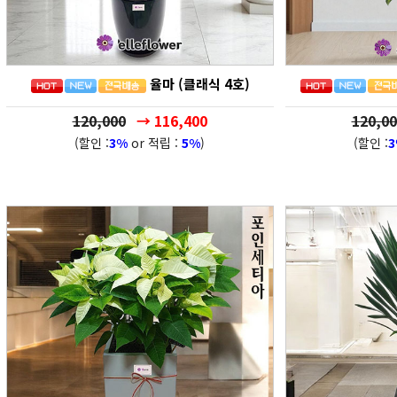
율마 (클래식 4호)
120,000
→ 116,400
120,00
(할인 :
3%
or 적립 :
5%
)
(할인 :