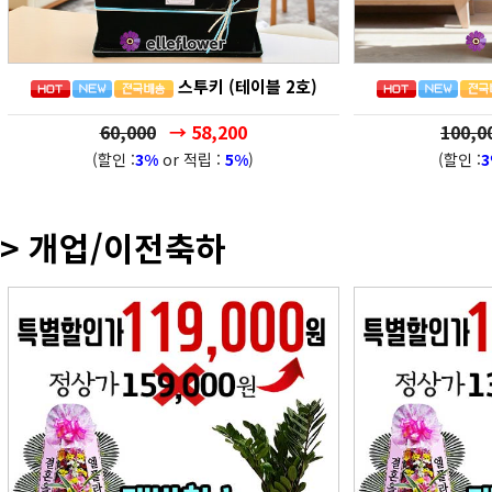
스투키 (테이블 2호)
60,000
→ 58,200
100,0
(할인 :
3%
or 적립 :
5%
)
(할인 :
> 개업/이전축하