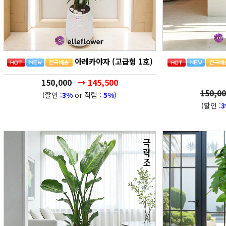
아레카야자 (고급형 1호)
150,000
→ 145,500
150,00
(할인 :
3%
or 적립 :
5%
)
(할인 :