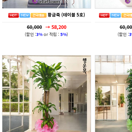
황금죽 (테이블 5호)
60,000
→ 58,200
60,00
(할인 :
3%
or 적립 :
5%
)
(할인 :