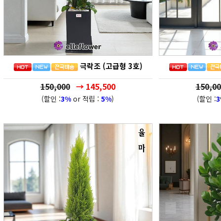
극락조 (고급형 3호)
150,000
→ 145,500
150,00
(할인 :
3%
or 적립 :
5%
)
(할인 :