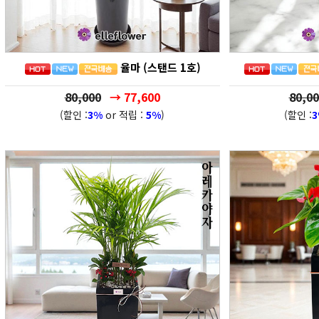
율마 (스탠드 1호)
80,000
→ 77,600
80,00
(할인 :
3%
or 적립 :
5%
)
(할인 :