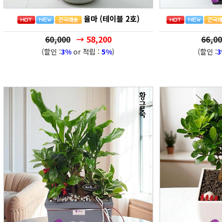
율마 (테이블 2호)
60,000
→ 58,200
66,00
(할인 :
3%
or 적립 :
5%
)
(할인 :