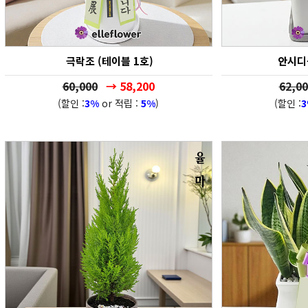
극락조 (테이블 1호)
안시디움
60,000
→ 58,200
62,00
(할인 :
3%
or 적립 :
5%
)
(할인 :