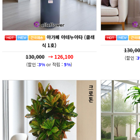
아가페 아테누아타 (클래
식 1호)
130,00
130,000
→ 126,100
(할인 :
(할인 :
3%
or 적립 :
5%
)