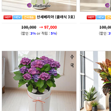
산세베리아 (클래식 3호)
100,000
→ 97,000
100,0
(할인 :
3%
or 적립 :
5%
)
(할인 :