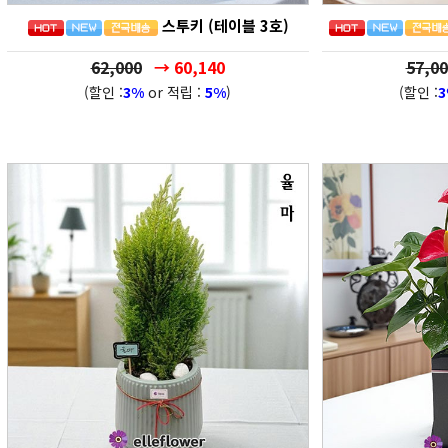
스투키 (테이블 3호)
62,000
→ 60,140
57,00
(할인 :
3%
or 적립 :
5%
)
(할인 :