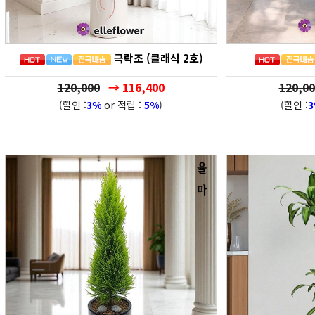
극락조 (클래식 2호)
120,000
→ 116,400
120,00
(할인 :
3%
or 적립 :
5%
)
(할인 :