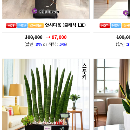
안시디움 (클래식 1호)
100,000
→ 97,000
100,0
(할인 :
3%
or 적립 :
5%
)
(할인 :