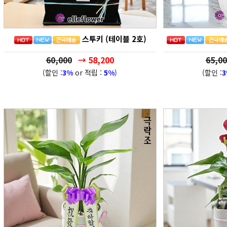
스투키 (테이블 2호)
60,000
→ 58,200
65,00
(할인 :
3%
or 적립 :
5%
)
(할인 :