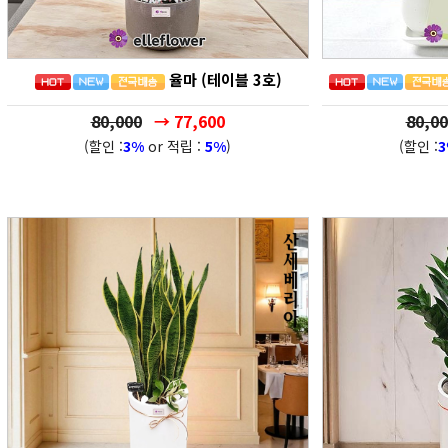
율마 (테이블 3호)
80,000
→ 77,600
80,00
(할인 :
3%
or 적립 :
5%
)
(할인 :