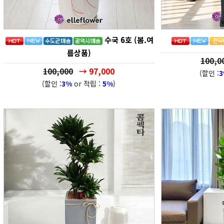
수국 6호 (봄.여
름상품)
100,0
100,000
→ 97,000
(할인 :
(할인 :
3%
or 적립 :
5%
)