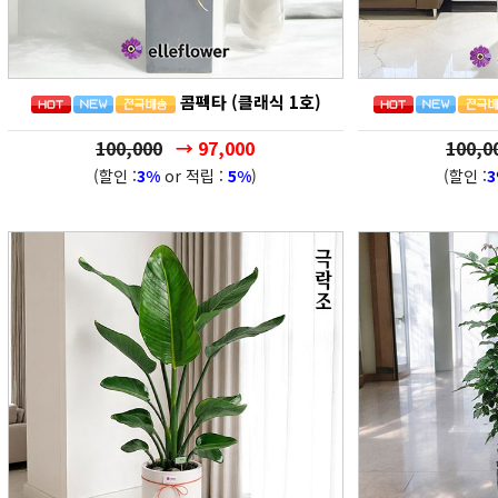
콤펙타 (클래식 1호)
100,000
→ 97,000
100,0
(할인 :
3%
or 적립 :
5%
)
(할인 :