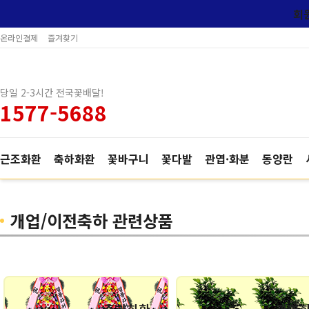
회
온라인결제
즐겨찾기
당일 2-3시간 전국꽃배달!
1577-5688
근조화환
축하화환
꽃바구니
꽃다발
관엽·화분
동양란
개업/이전축하 관련상품