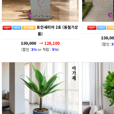
포인세티아 2호 (동절기상
품)
130,00
130,000
→ 126,100
(할인 :
(할인 :
3%
or 적립 :
5%
)