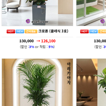
크로톤 (클래식 3호)
130,000
→ 126,100
130,00
(할인 :
3%
or 적립 :
5%
)
(할인 :